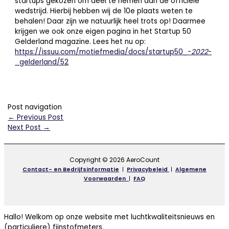
startups gekozen om deel te nemen aan de officiële
wedstrijd. Hierbij hebben wij de 10e plaats weten te
behalen! Daar zijn we natuurlijk heel trots op! Daarmee
krijgen we ook onze eigen pagina in het Startup 50
Gelderland magazine. Lees het nu op:
https://issuu.com/motiefmedia/docs/startup50_-
2022
-
_gelderland/52
Post navigation
←
Previous Post
Next Post
→
Copyright © 2026 AeroCount
Contact- en Bedrijfsinformatie
|
Privacybeleid
|
Algemene
Voorwaarden
|
FAQ
Hallo! Welkom op onze website met luchtkwaliteitsnieuws en
(particuliere) fijnstofmeters.